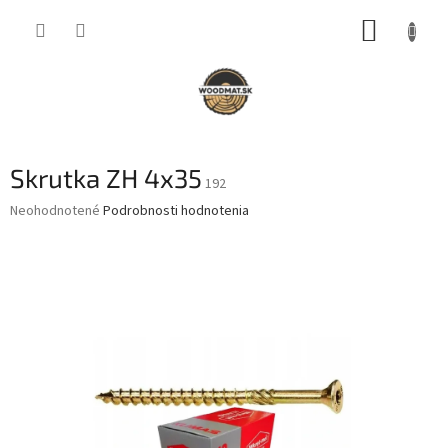
Prejsť
NÁKUP
na
obsah
KOŠÍK
Skrutka ZH 4x35
192
Priemerné
Neohodnotené
Podrobnosti hodnotenia
hodnotenie
produktu
je
0,0
z
5
hviezdičiek.