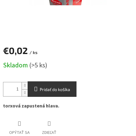
€0,02
/ ks
Jednotková
Skladom
(>5 ks)
cena:
Pridať do košíka
torxová zapustená hlava.
OPÝTAŤ SA
ZDIEĽAŤ