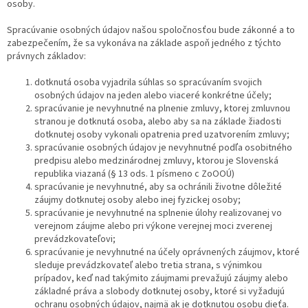
osoby.
Spracúvanie osobných údajov našou spoločnosťou bude zákonné a to
zabezpečením, že sa vykonáva na základe aspoň jedného z týchto
právnych základov:
dotknutá osoba vyjadrila súhlas so spracúvaním svojich
osobných údajov na jeden alebo viaceré konkrétne účely;
spracúvanie je nevyhnutné na plnenie zmluvy, ktorej zmluvnou
stranou je dotknutá osoba, alebo aby sa na základe žiadosti
dotknutej osoby vykonali opatrenia pred uzatvorením zmluvy;
spracúvanie osobných údajov je nevyhnutné podľa osobitného
predpisu alebo medzinárodnej zmluvy, ktorou je Slovenská
republika viazaná (§ 13 ods. 1 písmeno c ZoOOÚ)
spracúvanie je nevyhnutné, aby sa ochránili životne dôležité
záujmy dotknutej osoby alebo inej fyzickej osoby;
spracúvanie je nevyhnutné na splnenie úlohy realizovanej vo
verejnom záujme alebo pri výkone verejnej moci zverenej
prevádzkovateľovi;
spracúvanie je nevyhnutné na účely oprávnených záujmov, ktoré
sleduje prevádzkovateľ alebo tretia strana, s výnimkou
prípadov, keď nad takýmito záujmami prevažujú záujmy alebo
základné práva a slobody dotknutej osoby, ktoré si vyžadujú
ochranu osobných údajov, najmä ak je dotknutou osobu dieťa.