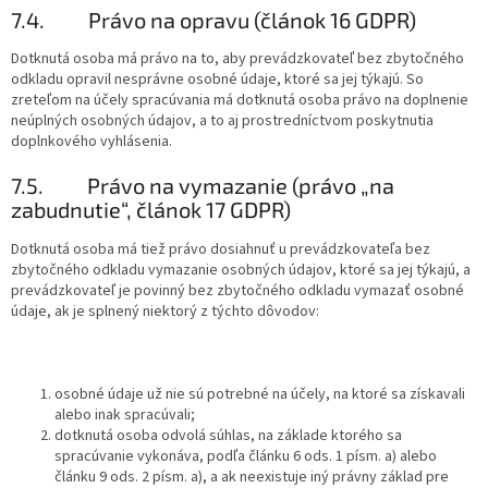
7.4.
Právo na opravu (článok 16 GDPR)
Dotknutá osoba má právo na to, aby prevádzkovateľ bez zbytočného
odkladu opravil nesprávne osobné údaje, ktoré sa jej týkajú. So
zreteľom na účely spracúvania má dotknutá osoba právo na doplnenie
neúplných osobných údajov, a to aj prostredníctvom poskytnutia
doplnkového vyhlásenia.
7.5.
Právo na vymazanie (právo „na
zabudnutie“, článok 17 GDPR)
Dotknutá osoba má tiež právo dosiahnuť u prevádzkovateľa bez
zbytočného odkladu vymazanie osobných údajov, ktoré sa jej týkajú, a
prevádzkovateľ je povinný bez zbytočného odkladu vymazať osobné
údaje, ak je splnený niektorý z týchto dôvodov:
osobné údaje už nie sú potrebné na účely, na ktoré sa získavali
alebo inak spracúvali;
dotknutá osoba odvolá súhlas, na základe ktorého sa
spracúvanie vykonáva, podľa článku 6 ods. 1 písm. a) alebo
článku 9 ods. 2 písm. a), a ak neexistuje iný právny základ pre