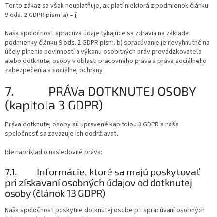
Tento zákaz sa však neuplatňuje, ak platí niektorá z podmienok článku
9 ods. 2 GDPR písm. a) – j)
Naša spoločnosť spracúva údaje týkajúce sa zdravia na základe
podmienky článku 9 ods. 2 GDPR písm. b) spracúvanie je nevyhnutné na
účely plnenia povinností a výkonu osobitných práv prevádzkovateľa
alebo dotknutej osoby v oblasti pracovného práva a práva sociálneho
zabezpečenia a sociálnej ochrany
7.
PRÁV
a
DOTKNUTEJ OSOBY
(kapitola 3 GDPR)
Práva dotknutej osoby sú upravené kapitolou 3 GDPR a naša
spoločnosť sa zaväzuje ich dodržiavať.
Ide napríklad o nasledovné práva:
7.1.
Informácie, ktoré sa majú poskytovať
pri získavaní osobných údajov od dotknutej
osoby (článok 13 GDPR)
Naša spoločnosť poskytne dotknutej osobe pri spracúvaní osobných