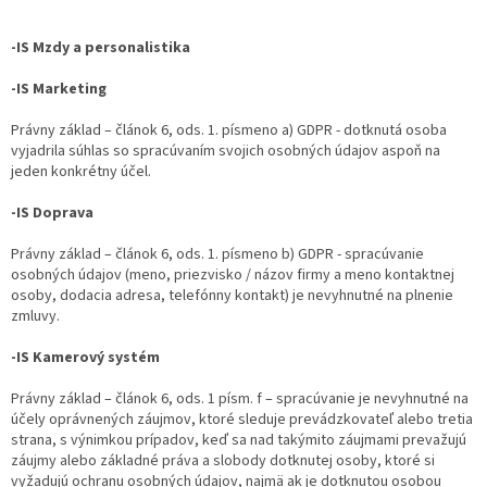
-IS Mzdy a personalistika
-IS Marketing
Právny základ – článok 6, ods. 1. písmeno a) GDPR - dotknutá osoba
vyjadrila súhlas so spracúvaním svojich osobných údajov aspoň na
jeden konkrétny účel.
-IS Doprava
Právny základ – článok 6, ods. 1. písmeno b) GDPR - spracúvanie
osobných údajov (meno, priezvisko / názov firmy a meno kontaktnej
osoby, dodacia adresa, telefónny kontakt) je nevyhnutné na plnenie
zmluvy.
-IS Kamerový systém
Právny základ – článok 6, ods. 1 písm. f – spracúvanie je nevyhnutné na
účely oprávnených záujmov, ktoré sleduje prevádzkovateľ alebo tretia
strana, s výnimkou prípadov, keď sa nad takýmito záujmami prevažujú
záujmy alebo základné práva a slobody dotknutej osoby, ktoré si
vyžadujú ochranu osobných údajov, najmä ak je dotknutou osobou