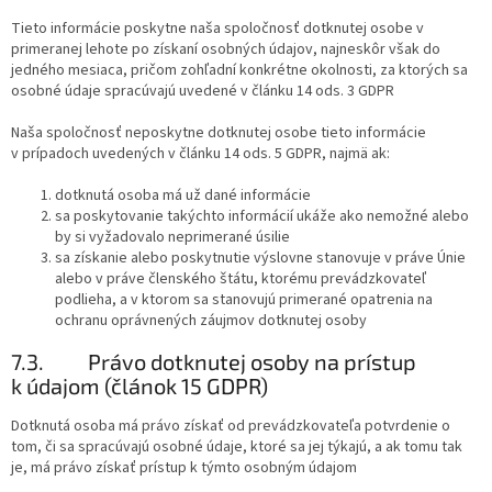
Tieto informácie poskytne naša spoločnosť dotknutej osobe v
primeranej lehote po získaní osobných údajov, najneskôr však do
jedného mesiaca, pričom zohľadní konkrétne okolnosti, za ktorých sa
osobné údaje spracúvajú uvedené v článku 14 ods. 3 GDPR
Naša spoločnosť neposkytne dotknutej osobe tieto informácie
v prípadoch uvedených v článku 14 ods. 5 GDPR, najmä ak:
dotknutá osoba má už dané informácie
sa poskytovanie takýchto informácií ukáže ako nemožné alebo
by si vyžadovalo neprimerané úsilie
sa získanie alebo poskytnutie výslovne stanovuje v práve Únie
alebo v práve členského štátu, ktorému prevádzkovateľ
podlieha, a v ktorom sa stanovujú primerané opatrenia na
ochranu oprávnených záujmov dotknutej osoby
7.3.
Právo dotknutej osoby na prístup
k údajom (článok 15 GDPR)
Dotknutá osoba má právo získať od prevádzkovateľa potvrdenie o
tom, či sa spracúvajú osobné údaje, ktoré sa jej týkajú, a ak tomu tak
je, má právo získať prístup k týmto osobným údajom