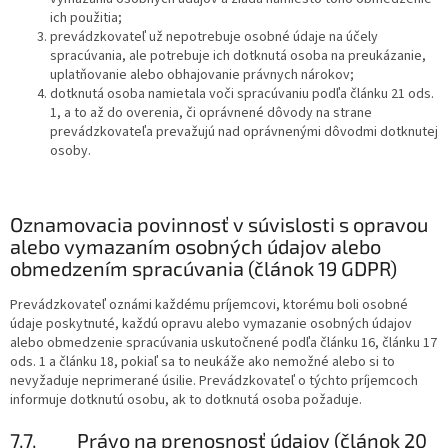
ich použitia;
prevádzkovateľ už nepotrebuje osobné údaje na účely
spracúvania, ale potrebuje ich dotknutá osoba na preukázanie,
uplatňovanie alebo obhajovanie právnych nárokov;
dotknutá osoba namietala voči spracúvaniu podľa článku 21 ods.
1, a to až do overenia, či oprávnené dôvody na strane
prevádzkovateľa prevažujú nad oprávnenými dôvodmi dotknutej
osoby.
Oznamovacia povinnosť v súvislosti s opravou
alebo vymazaním osobných údajov alebo
obmedzením spracúvania (článok 19 GDPR)
Prevádzkovateľ oznámi každému príjemcovi, ktorému boli osobné
údaje poskytnuté, každú opravu alebo vymazanie osobných údajov
alebo obmedzenie spracúvania uskutočnené podľa článku 16, článku 17
ods. 1 a článku 18, pokiaľ sa to neukáže ako nemožné alebo si to
nevyžaduje neprimerané úsilie. Prevádzkovateľ o týchto príjemcoch
informuje dotknutú osobu, ak to dotknutá osoba požaduje.
7.7.
Právo na prenosnosť údajov (článok 20