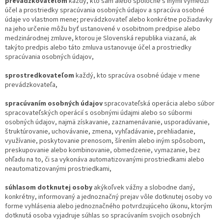
prevádzkovateľom
každý, kto sám alebo spoločne s inými vymedzí
účel a prostriedky spracúvania osobných údajov a spracúva osobné
údaje vo vlastnom mene; prevádzkovateľ alebo konkrétne požiadavky
na jeho určenie môžu byť ustanovené v osobitnom predpise alebo
medzinárodnej zmluve, ktorou je Slovenská republika viazaná, ak
takýto predpis alebo táto zmluva ustanovuje účel a prostriedky
spracúvania osobných údajov,
sprostredkovateľom
každý, kto spracúva osobné údaje v mene
prevádzkovateľa,
spracúvaním osobných údajov
spracovateľská operácia alebo súbor
spracovateľských operácií s osobnými údajmi alebo so súbormi
osobných údajov, najmä získavanie, zaznamenávanie, usporadúvanie,
štruktúrovanie, uchovávanie, zmena, vyhľadávanie, prehliadanie,
využívanie, poskytovanie prenosom, šírením alebo iným spôsobom,
preskupovanie alebo kombinovanie, obmedzenie, vymazanie, bez
ohľadu na to, či sa vykonáva automatizovanými prostriedkami alebo
neautomatizovanými prostriedkami,
súhlasom dotknutej osoby
akýkoľvek vážny a slobodne daný,
konkrétny, informovaný a jednoznačný prejav vôle dotknutej osoby vo
forme vyhlásenia alebo jednoznačného potvrdzujúceho úkonu, ktorým
dotknutá osoba vyjadruje súhlas so spracúvaním svojich osobných