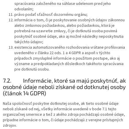
spracúvania založeného na súhlase udelenom pred jeho
odvolaním;
právo podať sťažnosť dozornému orgánu;
informácia o tom, či je poskytovanie osobných údajov zákonnou
alebo zmluvnou požiadavkou, alebo požiadavkou, ktorá je
potrebná na uzavretie zmluvy, či je dotknutá osoba povinná
poskytnúť osobné údaje, ako aj možné následky neposkytnutia
takýchto údajov;
existencia automatizovaného rozhodovania vrátane profilovania
uvedeného v článku 22 ods. 1 a 4 GDPR a aspoň v týchto
prípadoch zmysluplné informácie o použitom postupe, ako aj
význame a predpokladaných dôsledkoch takéhoto spracúvania
pre dotknutú osobu.
7.2.
Informácie, ktoré sa majú poskytnúť, ak
osobné údaje neboli získané od dotknutej osoby
(článok 14 GDPR)
Naša spoločnosť poskytne dotknutej osobe, ak tieto osobné údaje
neboli získané od nej, všetky informácie uvedené v bode 7.1 tejto
organizačnej smernice a tiež z akého zdroja pochádzajú osobné údaje,
prípadne informácie o tom, či údaje pochádzajú z verejne prístupných
zdrojov.