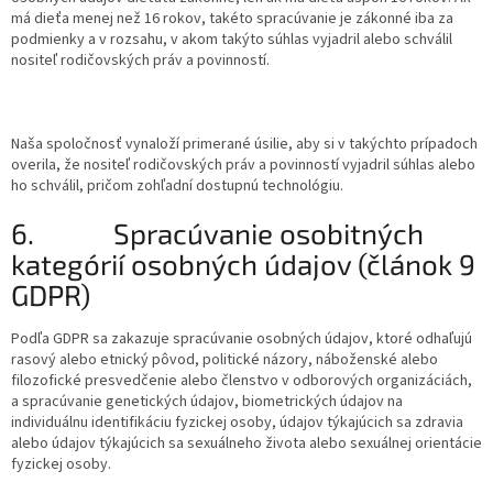
má dieťa menej než 16 rokov, takéto spracúvanie je zákonné iba za
podmienky a v rozsahu, v akom takýto súhlas vyjadril alebo schválil
nositeľ rodičovských práv a povinností.
Naša spoločnosť vynaloží primerané úsilie, aby si v takýchto prípadoch
overila, že nositeľ rodičovských práv a povinností vyjadril súhlas alebo
ho schválil, pričom zohľadní dostupnú technológiu.
6.
Spracúvanie osobitných
kategórií osobných údajov (článok 9
GDPR)
Podľa GDPR sa zakazuje spracúvanie osobných údajov, ktoré odhaľujú
rasový alebo etnický pôvod, politické názory, náboženské alebo
filozofické presvedčenie alebo členstvo v odborových organizáciách,
a spracúvanie genetických údajov, biometrických údajov na
individuálnu identifikáciu fyzickej osoby, údajov týkajúcich sa zdravia
alebo údajov týkajúcich sa sexuálneho života alebo sexuálnej orientácie
fyzickej osoby.