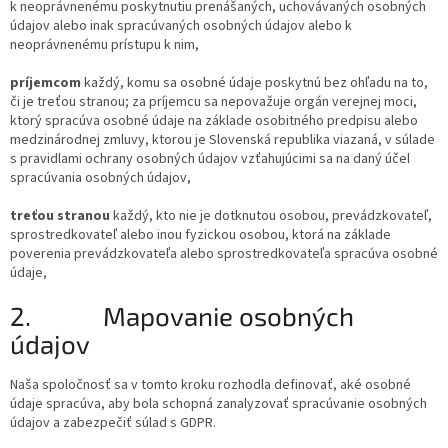
k neoprávnenému poskytnutiu prenášaných, uchovávaných osobných
údajov alebo inak spracúvaných osobných údajov alebo k
neoprávnenému prístupu k nim,
príjemcom
každý, komu sa osobné údaje poskytnú bez ohľadu na to,
či je treťou stranou; za príjemcu sa nepovažuje orgán verejnej moci,
ktorý spracúva osobné údaje na základe osobitného predpisu alebo
medzinárodnej zmluvy, ktorou je Slovenská republika viazaná, v súlade
s pravidlami ochrany osobných údajov vzťahujúcimi sa na daný účel
spracúvania osobných údajov,
treťou stranou
každý, kto nie je dotknutou osobou, prevádzkovateľ,
sprostredkovateľ alebo inou fyzickou osobou, ktorá na základe
poverenia prevádzkovateľa alebo sprostredkovateľa spracúva osobné
údaje,
2.
Mapovanie osobných
údajov
Naša spoločnosť sa v tomto kroku rozhodla definovať, aké osobné
údaje spracúva, aby bola schopná zanalyzovať spracúvanie osobných
údajov a zabezpečiť súlad s GDPR.