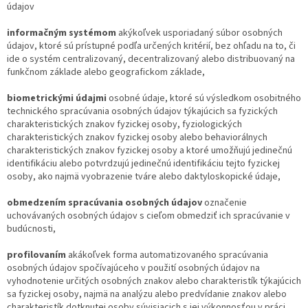
údajov
informačným systémom
akýkoľvek usporiadaný súbor osobných
údajov, ktoré sú prístupné podľa určených kritérií, bez ohľadu na to, či
ide o systém centralizovaný, decentralizovaný alebo distribuovaný na
funkčnom základe alebo geografickom základe,
biometrickými údajmi
osobné údaje, ktoré sú výsledkom osobitného
technického spracúvania osobných údajov týkajúcich sa fyzických
charakteristických znakov fyzickej osoby, fyziologických
charakteristických znakov fyzickej osoby alebo behaviorálnych
charakteristických znakov fyzickej osoby a ktoré umožňujú jedinečnú
identifikáciu alebo potvrdzujú jedinečnú identifikáciu tejto fyzickej
osoby, ako najmä vyobrazenie tváre alebo daktyloskopické údaje,
obmedzením spracúvania osobných údajov
označenie
uchovávaných osobných údajov s cieľom obmedziť ich spracúvanie v
budúcnosti,
profilovaním
akákoľvek forma automatizovaného spracúvania
osobných údajov spočívajúceho v použití osobných údajov na
vyhodnotenie určitých osobných znakov alebo charakteristík týkajúcich
sa fyzickej osoby, najmä na analýzu alebo predvídanie znakov alebo
charakteristík dotknutej osoby súvisiacich s jej výkonnosťou v práci,