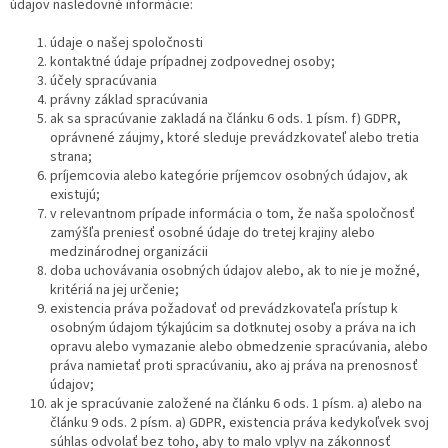
údajov nasledovné informácie:
údaje o našej spoločnosti
kontaktné údaje prípadnej zodpovednej osoby;
účely spracúvania
právny základ spracúvania
ak sa spracúvanie zakladá na článku 6 ods. 1 písm. f) GDPR,
oprávnené záujmy, ktoré sleduje prevádzkovateľ alebo tretia
strana;
príjemcovia alebo kategórie príjemcov osobných údajov, ak
existujú;
v relevantnom prípade informácia o tom, že naša spoločnosť
zamýšľa preniesť osobné údaje do tretej krajiny alebo
medzinárodnej organizácii
doba uchovávania osobných údajov alebo, ak to nie je možné,
kritériá na jej určenie;
existencia práva požadovať od prevádzkovateľa prístup k
osobným údajom týkajúcim sa dotknutej osoby a práva na ich
opravu alebo vymazanie alebo obmedzenie spracúvania, alebo
práva namietať proti spracúvaniu, ako aj práva na prenosnosť
údajov;
ak je spracúvanie založené na článku 6 ods. 1 písm. a) alebo na
článku 9 ods. 2 písm. a) GDPR, existencia práva kedykoľvek svoj
súhlas odvolať bez toho, aby to malo vplyv na zákonnosť