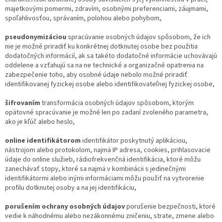
majetkovými pomermi, zdravím, osobnými preferenciami, záujmami,
spoľahlivosťou, správaním, polohou alebo pohybom,
pseudonymizáciou
spracúvanie osobných údajov spôsobom, že ich
nie je možné priradiť ku konkrétnej dotknutej osobe bez použitia
dodatočných informácií, ak sa takéto dodatočné informácie uchovávajú
oddelene a vzťahujú sa na ne technické a organizačné opatrenia na
zabezpečenie toho, aby osobné údaje nebolo možné priradiť
identifikovanej fyzickej osobe alebo identifikovateľnej fyzickej osobe,
šifrovaním
transformácia osobných údajov spôsobom, ktorým
opätovné spracúvanie je možné len po zadaní zvoleného parametra,
ako je kľúč alebo heslo,
online identifikátorom
identifikátor poskytnutý aplikáciou,
nástrojom alebo protokolom, najmä IP adresa, cookies, prihlasovacie
údaje do online služieb, rádiofrekvenčná identifikácia, ktoré môžu
zanechávať stopy, ktoré sa najmä v kombinácii s jedinečnými
identifikátormi alebo inými informáciami môžu použiť na vytvorenie
profilu dotknutej osoby a na jej identifikáciu,
porušením ochrany osobných údajov
porušenie bezpečnosti, ktoré
vedie k náhodnému alebo nezákonnému zničeniu, strate, zmene alebo