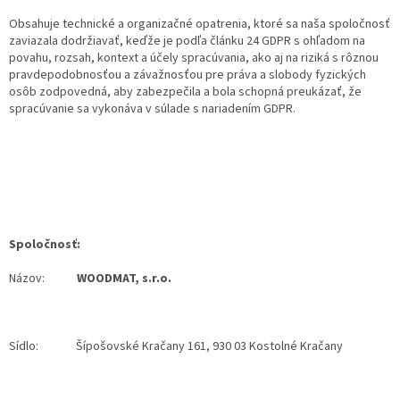
Obsahuje technické a organizačné opatrenia, ktoré sa naša spoločnosť
zaviazala dodržiavať, keďže je podľa článku 24 GDPR s ohľadom na
povahu, rozsah, kontext a účely spracúvania, ako aj na riziká s rôznou
pravdepodobnosťou a závažnosťou pre práva a slobody fyzických
osôb zodpovedná, aby zabezpečila a bola schopná preukázať, že
spracúvanie sa vykonáva v súlade s nariadením GDPR.
Spoločnosť:
Názov:
WOODMAT, s.r.o.
Sídlo: Š
ípošovské Kračany 161, 930 03 Kostolné Kračany