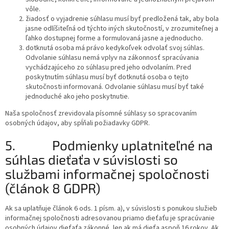
vôle.
žiadosť o vyjadrenie súhlasu musí byť predložená tak, aby bola
jasne odlíšiteľná od týchto iných skutočností, v zrozumiteľnej a
ľahko dostupnej forme a formulovaná jasne a jednoducho.
dotknutá osoba má právo kedykoľvek odvolať svoj súhlas.
Odvolanie súhlasu nemá vplyv na zákonnosť spracúvania
vychádzajúceho zo súhlasu pred jeho odvolaním. Pred
poskytnutím súhlasu musí byť dotknutá osoba o tejto
skutočnosti informovaná. Odvolanie súhlasu musí byť také
jednoduché ako jeho poskytnutie.
Naša spoločnosť zrevidovala písomné súhlasy so spracovaním
osobných údajov, aby spĺňali požiadavky GDPR.
5.
Podmienky
uplatniteľné na
súhlas dieťaťa v súvislosti so
službami informačnej spoločnosti
(článok 8 GDPR)
Ak sa uplatňuje článok 6 ods. 1 písm. a), v súvislosti s ponukou služieb
informačnej spoločnosti adresovanou priamo dieťaťu je spracúvanie
osobných údajov dieťaťa zákonné, len ak má dieťa aspoň 16 rokov. Ak