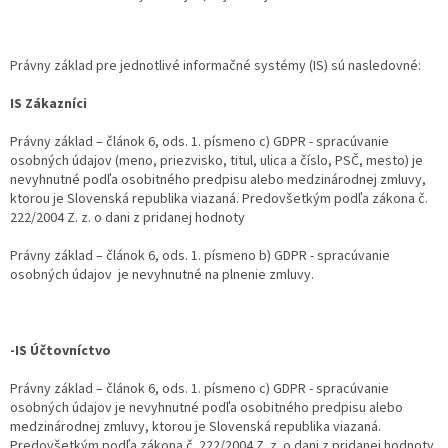
Právny základ pre jednotlivé informačné systémy (IS) sú nasledovné:
IS Zákazníci
Právny základ – článok 6, ods. 1. písmeno c) GDPR - spracúvanie
osobných údajov (meno, priezvisko, titul, ulica a číslo, PSČ, mesto) je
nevyhnutné podľa osobitného predpisu alebo medzinárodnej zmluvy,
ktorou je Slovenská republika viazaná. Predovšetkým podľa zákona č.
222/2004 Z. z. o dani z pridanej hodnoty
Právny základ – článok 6, ods. 1. písmeno b) GDPR - spracúvanie
osobných údajov je nevyhnutné na plnenie zmluvy.
-IS Účtovníctvo
Právny základ – článok 6, ods. 1. písmeno c) GDPR - spracúvanie
osobných údajov je nevyhnutné podľa osobitného predpisu alebo
medzinárodnej zmluvy, ktorou je Slovenská republika viazaná.
Predovšetkým podľa zákona č. 222/2004 Z. z. o dani z pridanej hodnoty