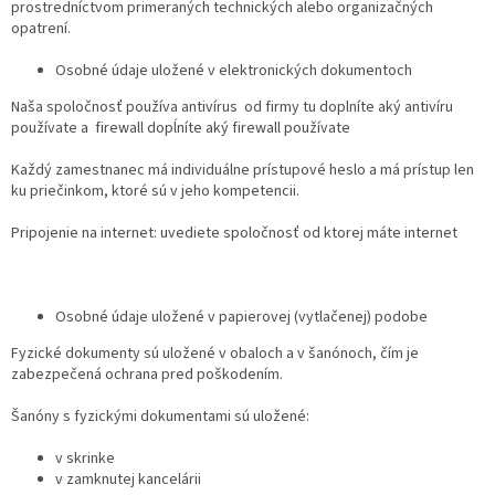
prostredníctvom primeraných technických alebo organizačných
opatrení.
Osobné údaje uložené v elektronických dokumentoch
Naša spoločnosť používa antivírus od firmy tu doplníte aký antivíru
používate a firewall dopĺníte aký firewall používate
Každý zamestnanec má individuálne prístupové heslo a má prístup len
ku priečinkom, ktoré sú v jeho kompetencii.
Pripojenie na internet: uvediete spoločnosť od ktorej máte internet
Osobné údaje uložené v papierovej (vytlačenej) podobe
Fyzické dokumenty sú uložené v obaloch a v šanónoch, čím je
zabezpečená ochrana pred poškodením.
Šanóny s fyzickými dokumentami sú uložené:
v skrinke
v zamknutej kancelárii