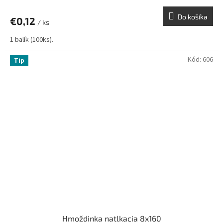
Do košíka
€0,12
/ ks
1 balík (100ks).
Kód:
606
Tip
Hmoždinka natlkacia 8x160