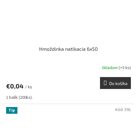
Hmoždinka natlkacia 6x50
Skladom
(>5 ks)
Do košíka
€0,04
/ ks
1 balík (200ks).
Kód:
591
Tip