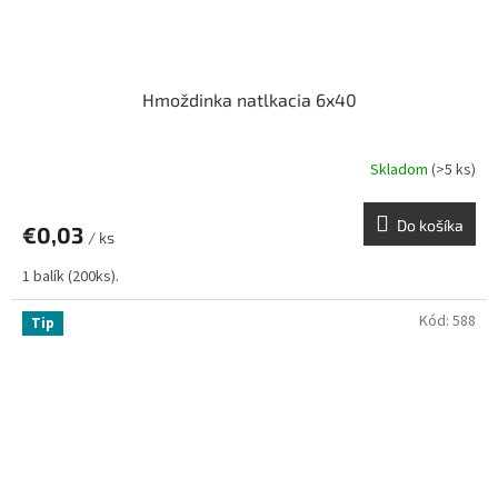
Hmoždinka natlkacia 6x40
Skladom
(>5 ks)
Do košíka
€0,03
/ ks
1 balík (200ks).
Kód:
588
Tip