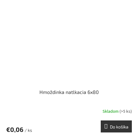
Hmoždinka natlkacia 6x80
Skladom
(>5 ks)
Do košíka
€0,06
/ ks