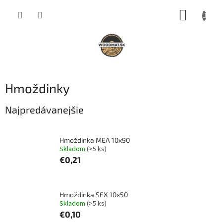
Prejsť
NÁKUP
na
obsah
KOŠÍK
Hmoždinky
Najpredávanejšie
Hmoždinka MEA 10x90
Skladom
(>5 ks)
€0,21
Hmoždinka SFX 10x50
Skladom
(>5 ks)
€0,10