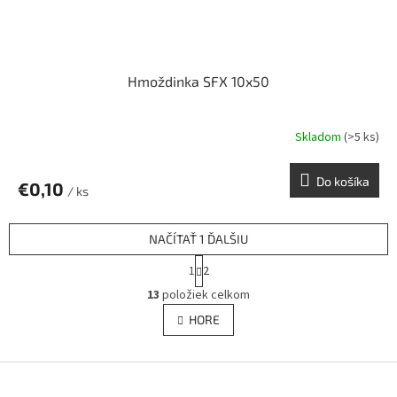
Hmoždinka SFX 10x50
Skladom
(>5 ks)
Do košíka
€0,10
/ ks
NAČÍTAŤ 1 ĎALŠIU
S
1
2
t
O
r
13
položiek celkom
v
á
l
HORE
n
á
k
d
o
v
Z
a
a
c
á