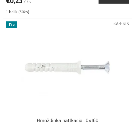
€0,23
/ ks
1 balík (50ks).
Kód:
615
Tip
Hmoždinka natlkacia 10x160