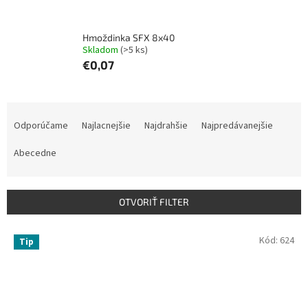
Hmoždinka SFX 8x40
Skladom
(>5 ks)
€0,07
R
a
Odporúčame
Najlacnejšie
Najdrahšie
Najpredávanejšie
d
e
Abecedne
n
i
e
OTVORIŤ FILTER
p
r
V
Kód:
624
Tip
o
ý
d
p
u
i
k
s
t