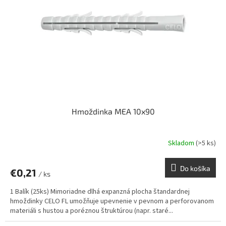
p
o
r
v
o
d
u
k
t
o
v
Hmoždinka MEA 10x90
Skladom
(>5 ks)
Do košíka
€0,21
/ ks
1 Balík (25ks) Mimoriadne dlhá expanzná plocha štandardnej
hmoždinky CELO FL umožňuje upevnenie v pevnom a perforovanom
materiáli s hustou a poréznou štruktúrou (napr. staré...