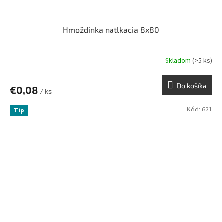
Hmoždinka natlkacia 8x80
Skladom
(>5 ks)
Do košíka
€0,08
/ ks
Kód:
621
Tip