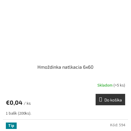
Hmoždinka natlkacia 6x60
Skladom
(>5 ks)
Do košíka
€0,04
/ ks
1 balík (200ks).
Kód:
594
Tip