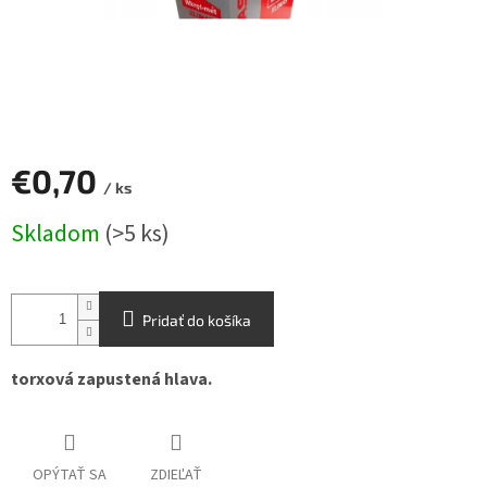
€0,70
/ ks
Jednotková
Skladom
(>5 ks)
cena:
Pridať do košíka
torxová zapustená hlava.
OPÝTAŤ SA
ZDIEĽAŤ