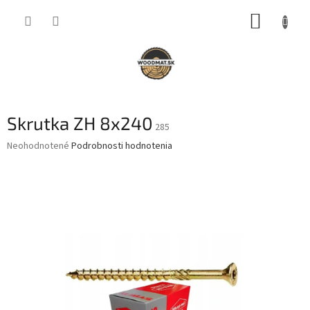
Prejsť
NÁKUP
na
obsah
KOŠÍK
Skrutka ZH 8x240
285
Priemerné
Neohodnotené
Podrobnosti hodnotenia
hodnotenie
produktu
je
0,0
z
5
hviezdičiek.