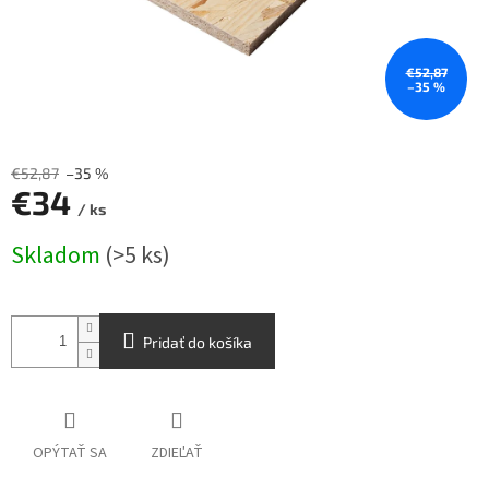
€52,87
–35 %
€52,87
–35 %
€34
/ ks
Jednotková
Skladom
(>5 ks)
cena:
Pridať do košíka
OPÝTAŤ SA
ZDIEĽAŤ