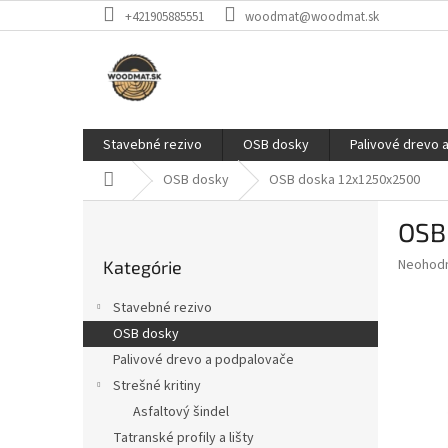
Prejsť
+421905885551
woodmat@woodmat.sk
na
obsah
Stavebné rezivo
OSB dosky
Palivové drevo 
Domov
OSB dosky
OSB doska 12x1250x2500
B
OSB
o
Preskočiť
č
Priemer
Neohod
Kategórie
kategórie
n
hodnote
ý
produkt
Stavebné rezivo
p
je
OSB dosky
0,0
a
z
Palivové drevo a podpalovače
n
5
e
Strešné kritiny
hviezdič
l
Asfaltový šindel
Tatranské profily a lišty