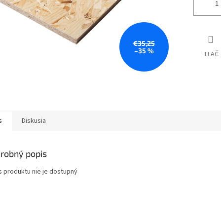
€35,25
–35 %
TLAČ
s
Diskusia
robný popis
s produktu nie je dostupný