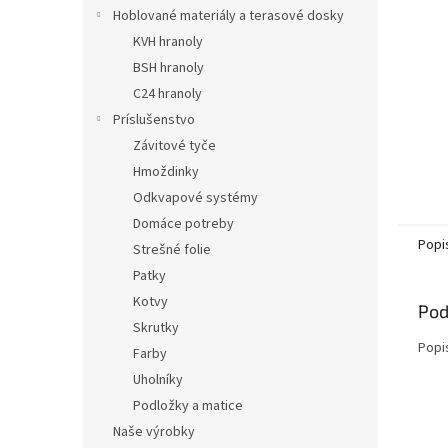
Hoblované materiály a terasové dosky
KVH hranoly
BSH hranoly
C24 hranoly
Príslušenstvo
Závitové tyče
Hmoždinky
Odkvapové systémy
Domáce potreby
Popi
Strešné folie
Patky
Kotvy
Pod
Skrutky
Popi
Farby
Uholníky
Podložky a matice
Naše výrobky