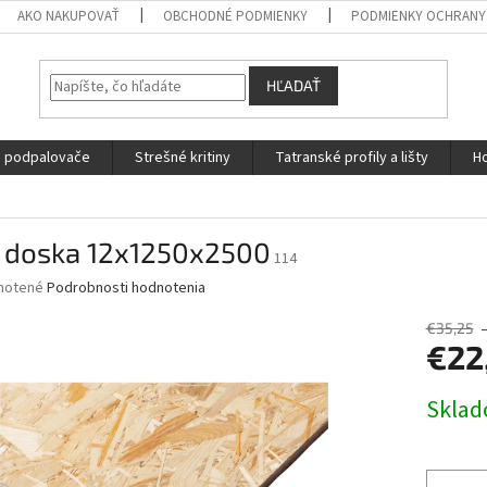
AKO NAKUPOVAŤ
OBCHODNÉ PODMIENKY
PODMIENKY OCHRANY
HĽADAŤ
a podpalovače
Strešné kritiny
Tatranské profily a lišty
Ho
 doska 12x1250x2500
114
né
notené
Podrobnosti hodnotenia
nie
u
€35,25
€22
Jednotk
Skla
cena:
iek.