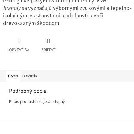
ekologické (recyklovateľné) materiály.
KVH
hranoly
sa vyznačujú výbornými zvukovými a tepelno-
izolačnými vlastnosťami a odolnosťou voči
drevokazným škodcom.
OPÝTAŤ SA
ZDIEĽAŤ
Popis
Diskusia
Podrobný popis
Popis produktu nie je dostupný
Z
á