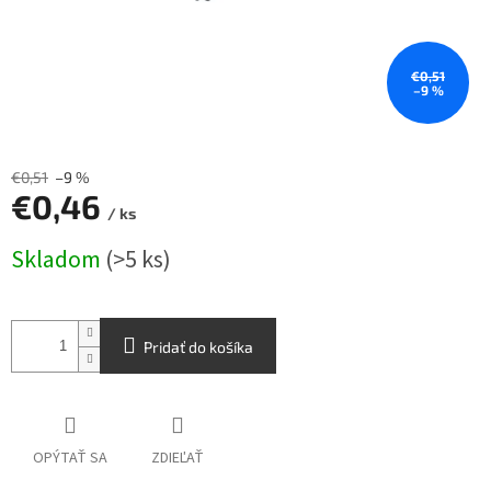
€0,51
–9 %
€0,51
–9 %
€0,46
/ ks
Jednotková
Skladom
(>5 ks)
cena:
Pridať do košíka
OPÝTAŤ SA
ZDIEĽAŤ