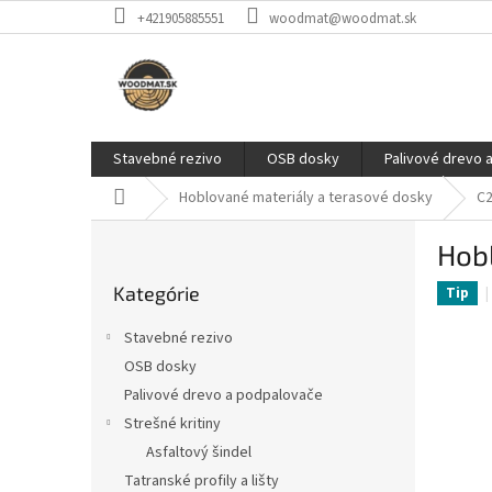
Prejsť
+421905885551
woodmat@woodmat.sk
na
obsah
Stavebné rezivo
OSB dosky
Palivové drevo 
Domov
Hoblované materiály a terasové dosky
C2
B
Hob
o
Preskočiť
č
Kategórie
kategórie
Tip
n
ý
Stavebné rezivo
p
OSB dosky
a
Palivové drevo a podpalovače
n
e
Strešné kritiny
l
Asfaltový šindel
Tatranské profily a lišty