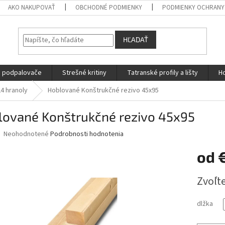
AKO NAKUPOVAŤ
OBCHODNÉ PODMIENKY
PODMIENKY OCHRANY
HĽADAŤ
a podpalovače
Strešné kritiny
Tatranské profily a lišty
Ho
4 hranoly
Hoblované Konštrukčné rezivo 45x95
lované Konštrukčné rezivo 45x95
Priemerné
Neohodnotené
Podrobnosti hodnotenia
hodnotenie
produktu
od
je
0,0
Jednotk
Zvoľte
z
cena:
5
hviezdičiek.
dlžka