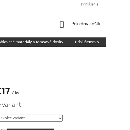
 OSOBNÝCH ÚDAJOV
Prihlásenie
NÁKUPNÝ
Prázdny košík
KOŠÍK
blované materiály a terasové dosky
Príslušenstvo
Naše výro
€17
/ ks
ová
 variant