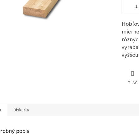
Hobľov
mierne
rôznyc
vyrába
vyššou 
TLAČ
s
Diskusia
robný popis