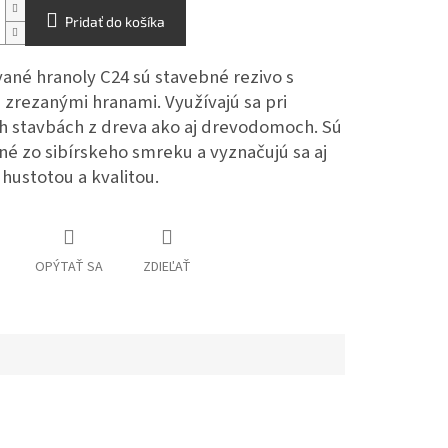
Pridať do košíka
ané hranoly C24 sú stavebné rezivo s
 zrezanými hranami. Využívajú sa pri
h stavbách z dreva ako aj drevodomoch. Sú
né zo sibírskeho smreku a vyznačujú sa aj
hustotou a kvalitou.
OPÝTAŤ SA
ZDIEĽAŤ