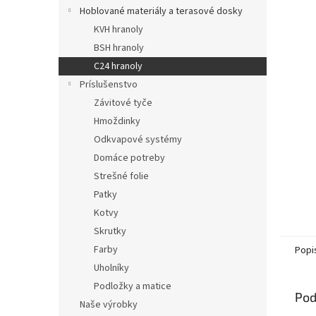
Hoblované materiály a terasové dosky
KVH hranoly
BSH hranoly
C24 hranoly
Príslušenstvo
Závitové tyče
Hmoždinky
Odkvapové systémy
Domáce potreby
Strešné folie
Patky
Kotvy
Skrutky
Farby
Popi
Uholníky
Podložky a matice
Pod
Naše výrobky