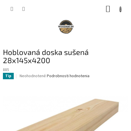
Prejsť
NÁKUP
na
obsah
KOŠÍK
Hoblovaná doska sušená
28x145x4200
885
Priemerné
Neohodnotené
Podrobnosti hodnotenia
Tip
hodnotenie
produktu
je
0,0
z
5
hviezdičiek.