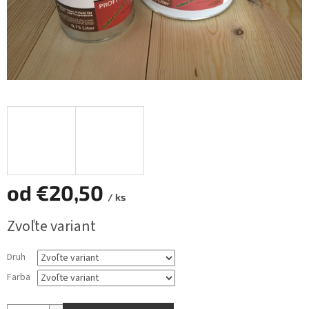
od
€20,50
/ ks
Jednotková
Zvoľte variant
cena:
Druh
Farba